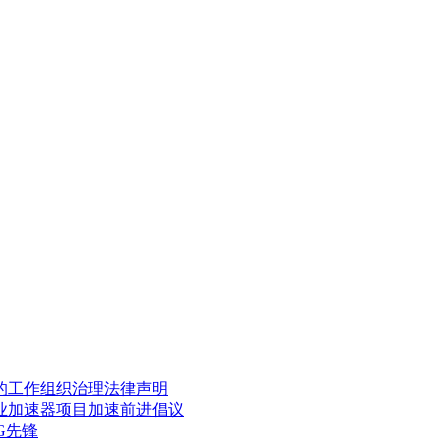
的工作
组织治理
法律声明
业加速器项目
加速前进倡议
G先锋