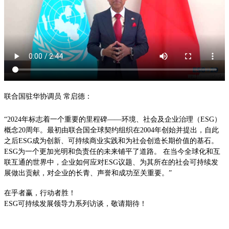
联合国驻华协调员 常启德：
“2024
年标志着一个重要的里程碑
——
环境、社会及企业治理（
ESG
）
概念
20
周年。最初由联合国全球契约组织在
2004
年创始并提出，自此
之后
ESG
成为创新、可持续商业实践和为社会创造长期价值的基石。
ESG
为一个更加光明和负责任的未来铺平了道路。
在当今全球化和互
联互通的世界中，企业如何应对
ESG
议题、为其所在的社会可持续发
展做出贡献，对企业的长青、声誉和成功至关重要。
”
在乎者赢，行动者胜！
ESG
可持续发展领导力系列访谈，敬请期待！