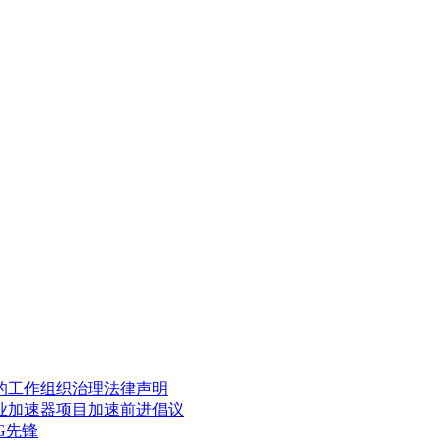
的工作
组织治理
法律声明
业加速器项目
加速前进倡议
G先锋