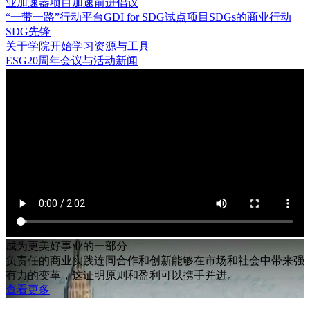
业加速器项目
加速前进倡议
“一带一路”行动平台
GDI for SDG试点项目
SDGs的商业行动
SDG先锋
关于学院
开始学习
资源与工具
ESG20周年
会议与活动
新闻
成为更美好事业的一部分
负责任的商业实践连同合作和创新能够在市场和社会中带来强
有力的变革，这证明原则和盈利可以携手并进。
查看更多