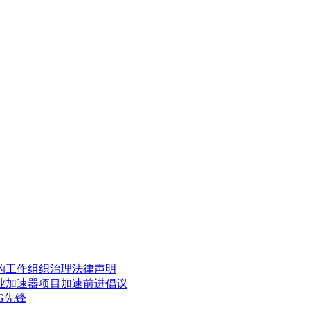
的工作
组织治理
法律声明
业加速器项目
加速前进倡议
G先锋