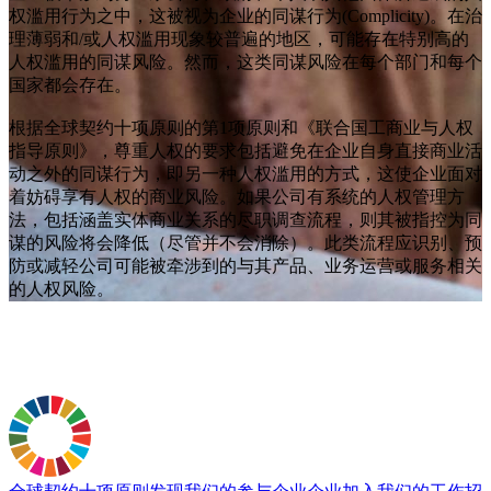
权滥用行为之中，这被视为企业的同谋行为(Complicity)。在治
理薄弱和/或人权滥用现象较普遍的地区，可能存在特别高的
人权滥用的同谋风险。然而，这类同谋风险在每个部门和每个
国家都会存在。
根据全球契约十项原则的第1项原则和《联合国工商业与人权
指导原则》，尊重人权的要求包括避免在企业自身直接商业活
动之外的同谋行为，即另一种人权滥用的方式，这使企业面对
着妨碍享有人权的商业风险。如果公司有系统的人权管理方
法，包括涵盖实体商业关系的尽职调查流程，则其被指控为同
谋的风险将会降低（尽管并不会消除）。此类流程应识别、预
防或减轻公司可能被牵涉到的与其产品、业务运营或服务相关
的人权风险。