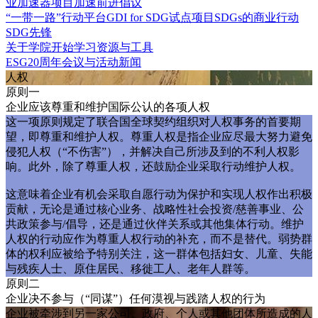
业加速器项目
加速前进倡议
“一带一路”行动平台
GDI for SDG试点项目
SDGs的商业行动
SDG先锋
关于学院
开始学习
资源与工具
ESG20周年
会议与活动
新闻
人权
原则一
企业应该尊重和维护国际公认的各项人权
这一项原则规定了联合国全球契约组织对人权事务的首要期
望，即尊重和维护人权。尊重人权是指企业应尽最大努力避免
侵犯人权（“不伤害”），并解决自己所涉及到的不利人权影
响。此外，除了尊重人权，还鼓励企业采取行动维护人权。
这意味着企业有机会采取自愿行动为保护和实现人权作出积极
贡献，无论是通过核心业务、战略性社会投资/慈善事业、公
共政策参与/倡导，还是通过伙伴关系或其他集体行动。维护
人权的行动应作为尊重人权行动的补充，而不是替代。弱势群
体的权利应被给予特别关注，这一群体包括妇女、儿童、失能
与残疾人士、原住居民、移徙工人、老年人群等。
原则二
企业决不参与（“同谋”）任何漠视与践踏人权的行为
企业被牵涉到另一家公司、政府、个人或其他团体所造成的人