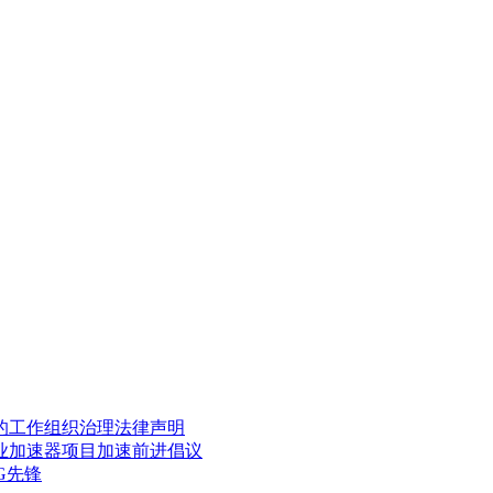
的工作
组织治理
法律声明
业加速器项目
加速前进倡议
G先锋