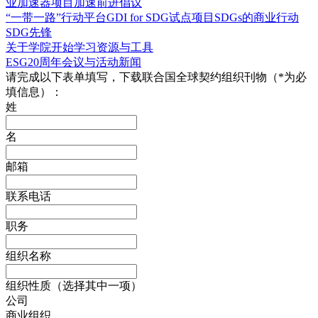
业加速器项目
加速前进倡议
“一带一路”行动平台
GDI for SDG试点项目
SDGs的商业行动
SDG先锋
关于学院
开始学习
资源与工具
ESG20周年
会议与活动
新闻
请完成以下表单填写，下载联合国全球契约组织刊物（*为必
填信息）：
姓
名
邮箱
联系电话
职务
组织名称
组织性质（选择其中一项）
公司
商业组织