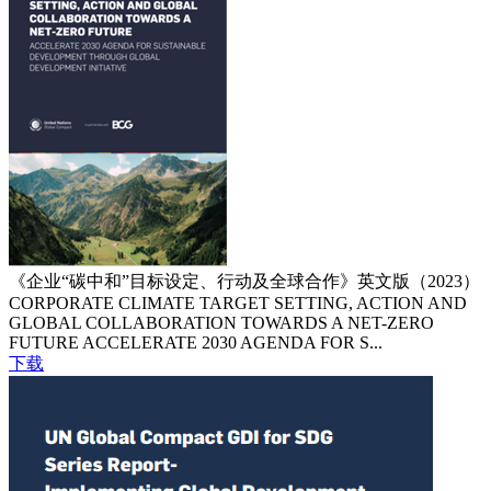
《企业“碳中和”目标设定、行动及全球合作》英文版（2023）
CORPORATE CLIMATE TARGET SETTING, ACTION AND
GLOBAL COLLABORATION TOWARDS A NET-ZERO
FUTURE ACCELERATE 2030 AGENDA FOR S...
下载