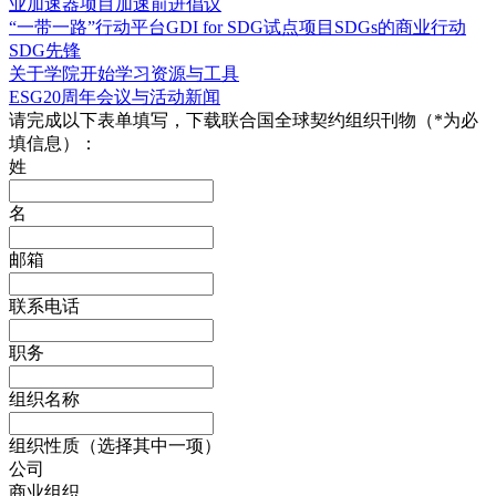
业加速器项目
加速前进倡议
“一带一路”行动平台
GDI for SDG试点项目
SDGs的商业行动
SDG先锋
关于学院
开始学习
资源与工具
ESG20周年
会议与活动
新闻
请完成以下表单填写，下载联合国全球契约组织刊物（*为必
填信息）：
姓
名
邮箱
联系电话
职务
组织名称
组织性质（选择其中一项）
公司
商业组织